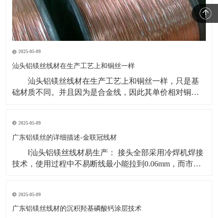
2025-05-09
汕头铝镁丝线材在生产工艺上和铜丝一样
汕头铝镁丝线材在生产工艺上和铜丝一样，只是基
础材质不同。并且因为是合金线，因此其单价相对铜线
来讲更高一些，只是因为铝和镁都属于轻金属范畴，因
此其密度仅为铜的1/4-1/3左右，进而整体生产成本降低。
2025-05-09
但是随带而来的问题是，铜的导电率仅次于金和
银，铝和镁的导电率都高于铜，因为如果为相同规格大
广东铝镁丝的详细描述-金联冠线材
Ⅰ汕头铝镁丝线材易生产： 接头全部采用冷焊机焊接
技术，使用过程中不易断线最小能拉到0.06mm，而市场
上其他厂家生产的铜包铝线只能拉拔到0.08 mm； Ⅱ
比重轻： 密度经上海电缆研究所检验仅为3.01g/cm?，而
2025-05-09
现有的铜包铝线的密度为3.63g/cm?，纯铜线密度
8.96g/cm?。在
广东铝镁丝线材的沉积羟基磷酸钙涂层技术