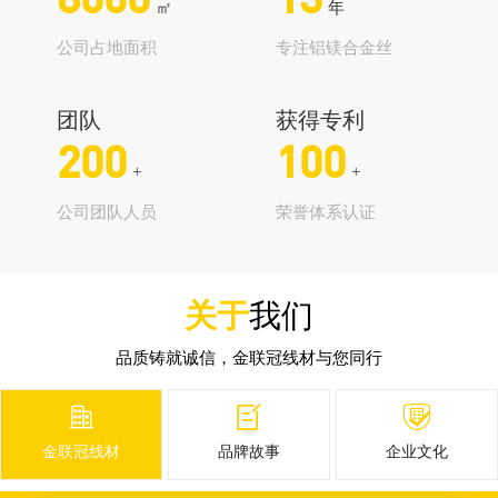
8000
13
㎡
年
公司占地面积
专注铝镁合金丝
团队
获得专利
200
100
+
+
公司团队人员
荣誉体系认证
关于
我们
品质铸就诚信，金联冠线材与您同行



金联冠线材
品牌故事
企业文化